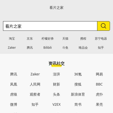
看片之家
淘宝
京东
柠檬好券
天猫
携程
苏宁电器
Zaker
腾讯
Bilibili
斗鱼
唯品会
知乎
资讯社交
腾讯
Zaker
澎湃
36氪
网易
凤凰
人民网
财新
搜狐
BBC
虎嗅
观察者
头条
新浪体育
虎扑
微博
知乎
V2EX
简书
果壳