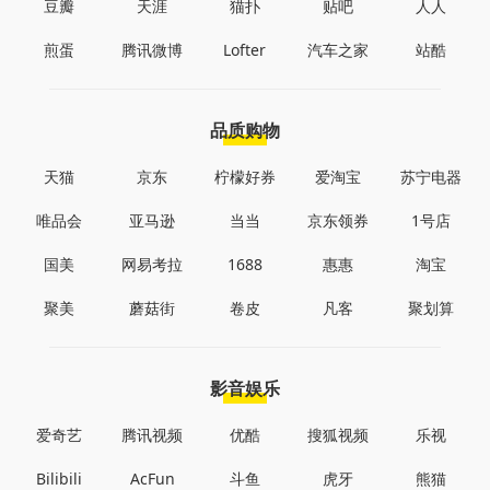
豆瓣
天涯
猫扑
贴吧
人人
煎蛋
腾讯微博
Lofter
汽车之家
站酷
品质购物
天猫
京东
柠檬好券
爱淘宝
苏宁电器
唯品会
亚马逊
当当
京东领券
1号店
国美
网易考拉
1688
惠惠
淘宝
聚美
蘑菇街
卷皮
凡客
聚划算
影音娱乐
爱奇艺
腾讯视频
优酷
搜狐视频
乐视
Bilibili
AcFun
斗鱼
虎牙
熊猫